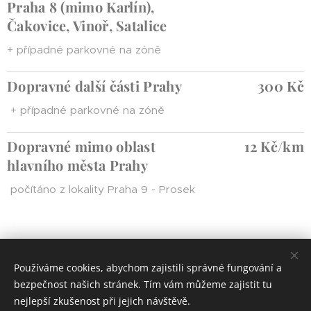
Praha 8 (mimo Karlín),
Čakovice, Vinoř, Satalice
+ případné parkovné na zóně
Dopravné další části Prahy
300 Kč
+ případné parkovné na zóně
Dopravné mimo oblast
12 Kč/km
hlavního města Prahy
počítáno z lokality Praha 9 - Prosek
Používáme cookies, abychom zajistili správné fungování a
© 2024 Všechna práva vyhrazena
bezpečnost našich stránek. Tím vám můžeme zajistit tu
Cookies
nejlepší zkušenost při jejich návštěvě.