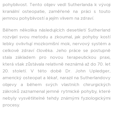
pohyblivost. Tento objev vedl Sutherlanda k vývoji
kraniální osteopatie, zaměřené na práci s touto
jemnou pohyblivostí a jejím vlivem na zdraví.
Během několika následujících desetiletí Sutherland
rozvíjel svou metodu a zkoumal, jak pohyby kostí
lebky ovlivňují mozkomíšní mok, nervový systém a
celkové zdraví člověka. Jeho práce se postupně
stala základem pro novou terapeutickou praxi,
která však zůstávala relativně neznámá až do 70. let
20. století. V této době Dr. John Upledger,
americký osteopat a lékař, narazil na Sutherlandovy
objevy a během svých vlastních chirurgických
zákroků zaznamenal jemné rytmické pohyby, které
nebyly vysvětlitelné tehdy známými fyziologickými
procesy.