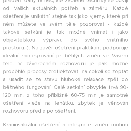
předem daný rámec, ale zvolené techniky se odvíjí
od Vašich aktuálních potřeb a záměru. Každé
ošetření je unikátní, stejně tak jako vjemy, které při
něm můžete ve svém těle pozorovat - každé
takové setkání je tak možné vnímat i jako
objevitelskou výpravu do svého vnitřního
prostoru:-). Na závěr ošetření praktikant podporuje
ideální zaintegrování proběhlých změn ve Vašem
těle. V závěrečném rozhovoru je pak možné
proběhlé procesy zreflektovat, na cokoli se zeptat
a usadit se ze stavu hluboké relaxace zpět do
běžného fungování. Celé setkání obvykle trvá 90-
120 min, z toho přibližně 60-75 min je samotné
ošetření vleže na lehátku, zbytek je věnován
rozhovoru před a po ošetření.
Kraniosakrální ošetření a integrace změn mohou