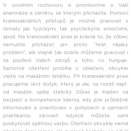
V úvodním rozhovoru si promluvíme o Vaší
anamnéze a záměru, se kterým přicházíte. Pomocí
kraniosakrálních přístupů je možné pracovat s
tématy jak fyzickými, tak psychickými, emočními,
apod. Na kraniosakrální praxi je krásné to, že vůbec
nemusíte přicházet jen proto "řešit nějaký
problém", ale stejně tak dobře můžeme pracovat i
na posílení Vašich zdrojů a toho, co funguje.
Samotné ošetření probíhá v oblečení, obvykle
vleže na masážním lehátku. Při kraniosakrální praxi
pracujeme skrz dotyk, který je ale, na rozdíl např.
od masáže, spíše statický. Důraz je kladen na
bezpečí a kompetence klienta, kdy jste průběžně
informováni a orientováni v pohybech a vjemech
praktikanta, zároveň kdykoli můžete sami
poskytovat zpětnou vazbu. Ošetření obvykle nemá