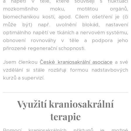
a napětí v těle, které souvisejí s fluktuací
mozkomíšního moku, motilitou orgánů,
biomechanikou kostí, apod. Cílem ošetření je (či
může být) např. uvolnění blokád, nastavení
optimálního napětí ve tkáních a nervovém systému,
obnovení rovnováhy v těle a podpora jeho
přirozené regenerační schopnosti.
Jsem členkou
České kraniosakrální asociace
a své
vzdělání si stále rozšiřuji formou nadstavbových
kurzů a supervizí.
Využití kraniosakrální
terapie
Pomocí kraniosakrálních přístupů je možné