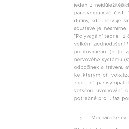
jeden z nejdůležitějš
parasympatické části.
dutiny, kde inervuje 
soustavě je nesmírně k
"Polyvagální teorie", 
velkém zjednodušení ří
pociťovaného (ne)bez
nervového systému (sy
odpočinek a trávení, a
ke kterým při vokaliza
zapojení parasympati
většímu uvolňování o
potřebné pro 1. fázi por
Mechanické uvo