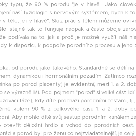
roky typu, že 90 % porodu "je v hlavě". Jako člově
pojení naší fyziologie s nervovým systémem, bych k tom
 je v těle, je i v hlavě". Skrz práci s tělem můžeme ovli
tělo, stejně tak to funguje naopak a často oboje zár
že podívala na to, jak a proč je možné využít náš hl
dy k dispozici, k podpoře porodního procesu a jeho z
ka, od porodu jako takového. Standardně se dělí na 3 č
během, dynamikou i hormonálním pozadím. Zatímco roz
nka po porod placenty) je evidentní, mezi 1. a 2. dobo
yto se výrazně liší. Pod pojmem "porod" si velká část lid
zovací fáze), kdy dítě prochází porodními cestami, tj.,
měrně kolem 90 % z celkového času 1. a 2. doby por
rodní. Aby mohlo dítě svůj sestup porodním kanálem zahá
ě otevřít děložní hrdlo a vchod do porodních cest
ráci a porod byl pro ženu co nejzvladatelnější, je ce