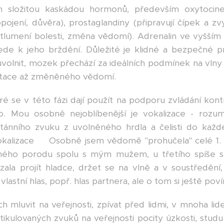
en složitou kaskádou hormonů, především oxytocine
jení, důvěra), prostaglandiny (připravují čípek a zvy
(tlumení bolesti, změna vědomí). Adrenalin ve vyšším 
de k jeho brždění. Důležité je klidné a bezpečné p
olnit, mozek přechází za ideálních podmínek na vlny a
itace až změněného vědomí.
é se v této fázi dají použít na podporu zvládání kon
. Mou osobně nejoblíbenější je vokalizace - rozum
tánního zvuku z uvolněného hrdla a čelisti do každ
kalizace😉 Osobně jsem vědomě "prohučela" celé 1.
uhého porodu spolu s mým mužem, u třetího spíše s
la projít hladce, držet se na vlně a v soustředění
vlastní hlas, popř. hlas partnera, ale o tom si ještě pov
ch mluvit na veřejnosti, zpívat před lidmi, v mnoha li
tikulovaných zvuků na veřejnosti pocity úzkosti, stud