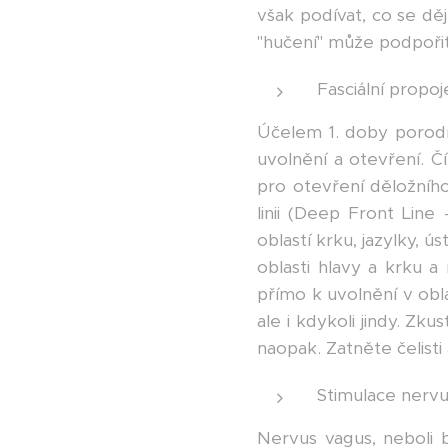
však podívat, co se děj
"hučení" může podpořit
Fasciální propoj
Účelem 1. doby porodní
uvolnění a otevření. Čí
pro otevření děložního
linii (Deep Front Line 
oblastí krku, jazylky, 
oblasti hlavy a krku a 
přímo k uvolnění v obl
ale i kdykoli jindy. Zk
naopak. Zatněte čelisti
Stimulace nerv
Nervus vagus, neboli b