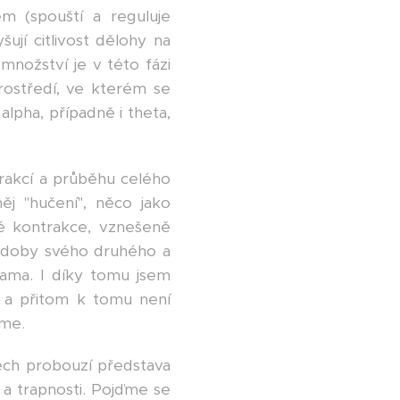
m (spouští a reguluje
šují citlivost dělohy na
množství je v této fázi
rostředí, ve kterém se
lpha, případně i theta,
trakcí a průběhu celého
ěj "hučení", něco jako
é kontrakce, vznešeně
 doby svého druhého a
ama. I díky tomu jsem
, a přitom k tomu není
íme.
dech probouzí představa
u a trapnosti. Pojďme se