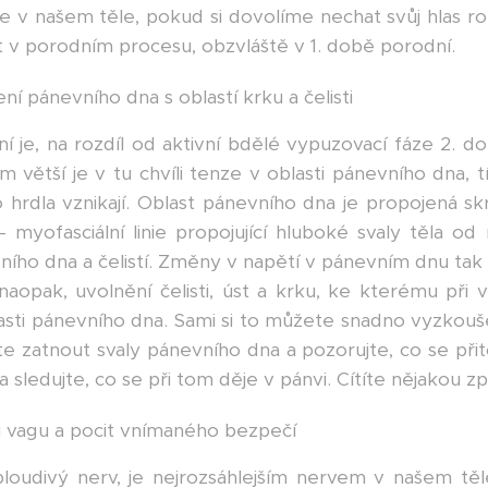
e v našem těle, pokud si dovolíme nechat svůj hlas ro
 v porodním procesu, obzvláště v 1. době porodní.
ení pánevního dna s oblastí krku a čelisti
 je, na rozdíl od aktivní bdělé vypuzovací fáze 2. 
m větší je v tu chvíli tenze v oblasti pánevního dna,
 hrdla vznikají. Oblast pánevního dna je propojená sk
– myofasciální linie propojující hluboké svaly těla o
ústního dna a čelistí. Změny v napětí v pánevním dnu tak 
naopak, uvolnění čelisti, úst a krku, ke kterému při 
asti pánevního dna. Sami si to můžete snadno vyzkou
uste zatnout svaly pánevního dna a pozorujte, co se přit
 a sledujte, co se při tom děje v pánvi. Cítíte nějakou 
u vagu a pocit vnímaného bezpečí
loudivý nerv, je nejrozsáhlejším nervem v našem těl