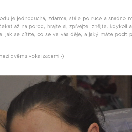
odu je jednoduchá, zdarma, stále po ruce a snadno m
at až na porod, hrajte si, zpívejte, znějte, kdykoli a
e, jak se cítíte, co se ve vás děje, a jaký máte poci
mezi dvěma vokalizacemi:-)