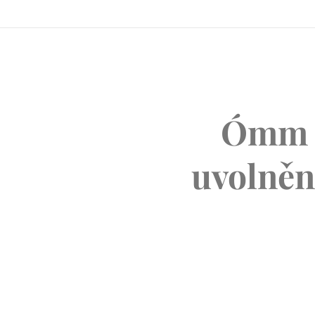
Ómm p
uvolněn