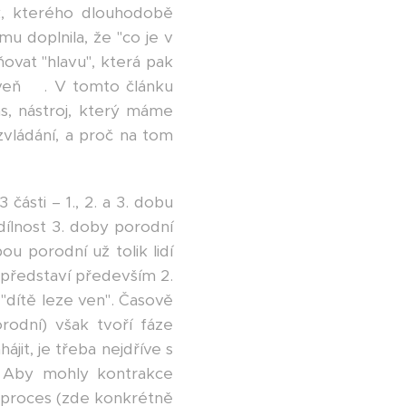
k, kterého dlouhodobě
u doplnila, že "co je v
vňovat "hlavu", která pak
oveň😊. V tomto článku
as, nástroj, který máme
vládání, a proč na tom
ásti – 1., 2. a 3. dobu
dílnost 3. doby porodní
u porodní už tolik lidí
í představí především 2.
 "dítě leze ven". Časově
odní) však tvoří fáze
jit, je třeba nejdříve s
. Aby mohly kontrakce
lý proces (zde konkrétně