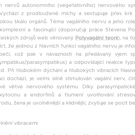
ích nervů autonomního (vegetativního) nervového s
 Vychází z prodloužené míchy a sestupuje přes krk 
širokou škálu orgánů. Téma vagálního nervu a jeho ro
omplexní a fascinující (doporučuji práce Stevena Po
z českých zdrojů web věnovaný
Polyvagální teorii
), na 
ct, že jednou z hlavních funkcí vagálního nervu je i
pečí, což pak v návaznosti na předávaný vjem spo
mpatikus/parasympatikus) a odpovídající reakce typu
td. Při hlubokém dýchání a hlubokých vibracích hlasi
ci dochází, je velmi silně stimulován vagální nerv, čí
cké větve nervového systému. Díky parasympatick
xytocinu a endorfinů a tlumení uvolňování stres
odu, žena je uvolněnější a klidnější, zvyšuje se pocit b
lnění vibracemi