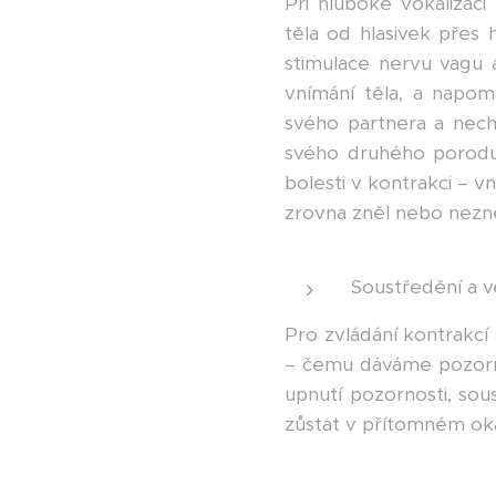
Při hluboké vokalizaci
těla od hlasivek přes 
stimulace nervu vagu a
vnímání těla, a napom
svého partnera a nech
svého druhého porodu a
bolesti v kontrakci – v
zrovna zněl nebo nezně
Soustředění a v
Pro zvládání kontrakcí
– čemu dáváme pozorno
upnutí pozornosti, sou
zůstat v přítomném okam