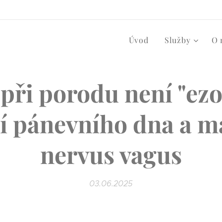
Úvod
Služby
O 
ři porodu není "ezo
í pánevního dna a m
nervus vagus
03.06.2025