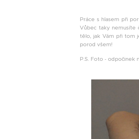
Práce s hlasem při por
Vůbec taky nemusíte ček
tělo, jak Vám při tom j
porod všem!
P.S. Foto - odpočinek 