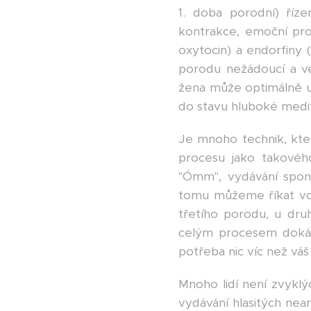
1. doba porodní) říz
kontrakce, emoční propo
oxytocin) a endorfiny 
porodu nežádoucí a ve
žena může optimálně uv
do stavu hluboké med
Je mnoho technik, kter
procesu jako takového
"Ómm", vydávání spon
tomu můžeme říkat vo
třetího porodu, u dr
celým procesem dokáza
potřeba nic víc než váš 
Mnoho lidí není zvyklý
vydávání hlasitých near