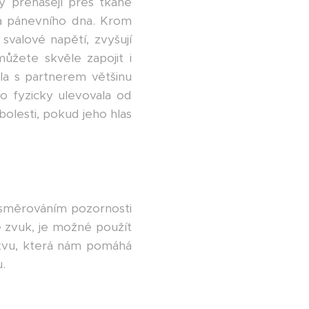
ky přenášejí přes tkáně
e a pánevního dna. Krom
svalové napětí, zvyšují
ůžete skvěle zapojit i
la s partnerem většinu
mo fyzicky ulevovala od
bolesti, pokud jeho hlas
e směrováním pozornosti
 zvuk, je možné použít
kotvu, která nám pomáhá
.