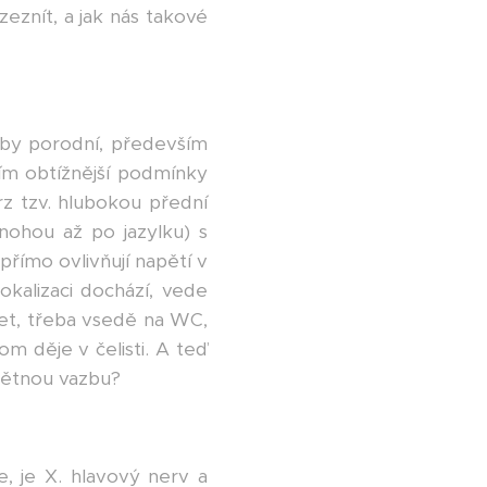
zeznít, a jak nás takové
doby porodní, především
 tím obtížnější podmínky
rz tzv. hlubokou přední
d nohou až po jazylku) s
přímo ovlivňují napětí v
vokalizaci dochází, vede
šet, třeba vsedě na WC,
om děje v čelisti. A teď
zpětnou vazbu?
e, je X. hlavový nerv a