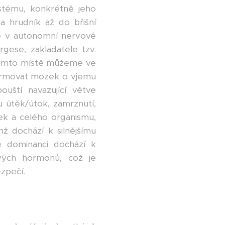
ystému, konkrétně jeho
a hrudník až do břišní
le v autonomní nervové
rgese, zakladatele tzv.
tomto místě můžeme ve
nformovat mozek o vjemu
uští navazující větve
 útěk/útok, zamrznutí,
vek a celého organismu,
mž dochází k silnějšímu
é dominanci dochází k
ových hormonů, což je
ezpečí.