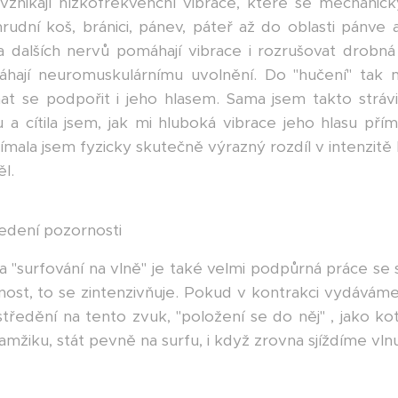
 vznikají nízkofrekvenční vibrace, které se mechanic
hrudní koš, bránici, pánev, páteř až do oblasti pánv
 dalších nervů pomáhají vibrace i rozrušovat drobná 
áhají neuromuskulárnímu uvolnění. Do "hučení" tak m
at se podpořit i jeho hlasem. Sama jsem takto strávi
 cítila jsem, jak mi hluboká vibrace jeho hlasu pří
nímala jsem fyzicky skutečně výrazný rozdíl v intenzitě 
l.
edení pozornosti
 a "surfování na vlně" je také velmi podpůrná práce s
st, to se zintenzivňuje. Pokud v kontrakci vydáváme
středění na tento zvuk, "položení se do něj" , jako 
žiku, stát pevně na surfu, i když zrovna sjíždíme vlnu