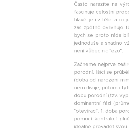
Často narazíte na vý
fascinuje celostní pro
hlavě, je i v těle, a co
zas zpětně ovlivňuje 
bych se proto ráda blí
jednoduše a snadno vž
není vůbec nic "ezo".
Začneme nejprve zeširo
porodní, lišící se prů
(doba od narození mimi
nerozlišuje, přitom i t
dobu porodní (tzv. vypu
dominantní fázi (prů
"otevírací", 1. doba po
pomocí kontrakcí pln
ideálně provádět svou p