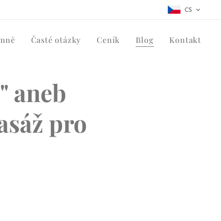
CS
mně
Časté otázky
Ceník
Blog
Kontakt
" aneb
asáž pro